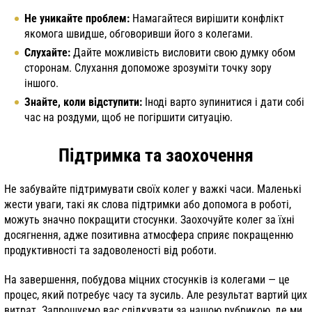
Не уникайте проблем:
Намагайтеся вирішити конфлікт
якомога швидше, обговоривши його з колегами.
Слухайте:
Дайте можливість висловити свою думку обом
сторонам. Слухання допоможе зрозуміти точку зору
іншого.
Знайте, коли відступити:
Іноді варто зупинитися і дати собі
час на роздуми, щоб не погіршити ситуацію.
Підтримка та заохочення
Не забувайте підтримувати своїх колег у важкі часи. Маленькі
жести уваги, такі як слова підтримки або допомога в роботі,
можуть значно покращити стосунки. Заохочуйте колег за їхні
досягнення, адже позитивна атмосфера сприяє покращенню
продуктивності та задоволеності від роботи.
На завершення, побудова міцних стосунків із колегами — це
процес, який потребує часу та зусиль. Але результат вартий цих
витрат. Запрошуємо вас слідкувати за нашою рубрикою, де ми